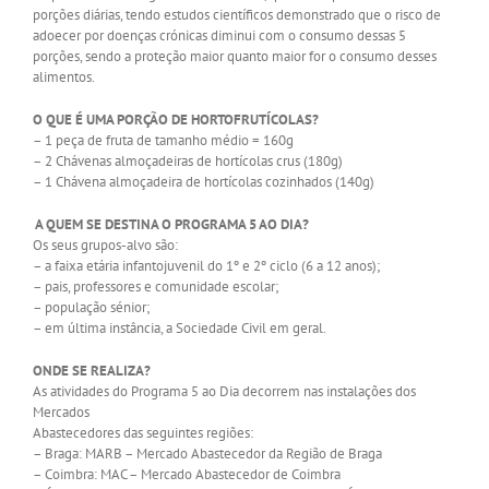
porções diárias, tendo estudos científicos demonstrado que o risco de
adoecer por doenças crónicas diminui com o consumo dessas 5
porções, sendo a proteção maior quanto maior for o consumo desses
alimentos.
O QUE É UMA PORÇÃO DE HORTOFRUTÍCOLAS?
– 1 peça de fruta de tamanho médio = 160g
– 2 Chávenas almoçadeiras de hortícolas crus (180g)
– 1 Chávena almoçadeira de hortícolas cozinhados (140g)
A QUEM SE DESTINA O PROGRAMA 5 AO DIA?
Os seus grupos-alvo são:
– a faixa etária infantojuvenil do 1º e 2º ciclo (6 a 12 anos);
– pais, professores e comunidade escolar;
– população sénior;
– em última instância, a Sociedade Civil em geral.
ONDE SE REALIZA?
As atividades do Programa 5 ao Dia decorrem nas instalações dos
Mercados
Abastecedores das seguintes regiões:
– Braga: MARB – Mercado Abastecedor da Região de Braga
– Coimbra: MAC – Mercado Abastecedor de Coimbra