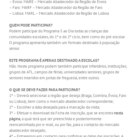
– Évora: MARE – Mercado Abastecedor da Região de Évora
– Faro: MARF – Mercado Abastecedor da Região de Faro
– Lisboa: MARL – Mercado Abastecedor da Região de Lisboa
QUEM PODE PARTICIPAR?
Podem participar do Programa 5 ao Dia todas as crianças das
comunidades escolares, do 1º e do 2º ciclo, bem como do pré-escolar.
O programa apresenta também um formato destinado à população
sénior.
ESTE PROGRAMA É APENAS DESTINADO A ESCOLAS?
Não. Neste programa podem também participar infantários, instituições,
grupos de ATL, campos de férias, universidades seniores, grupos de
seniores inseridos em juntas de freguesia, entre outros.
O QUE SE DEVE FAZER PARA PARTICIPAR?
1º – Deverá selecionar a região que deseja (Braga, Coimbra, Évora, Faro
ou Lisboa), bem como o mercado abastecedor correspondente;
2º – Escolher a data desejada para a marcação da visita;
3º – Efetuar o download da Ficha de Inscrição, que se encontra
nesta
página
, a qual terá que ser preenchida e posteriormente
reencaminhada por e-mail, ou por fax, para o contacto do mercado
abastecedor desejado;
4º – Entraremos em contacto para confirmar as datas das inscrições. A