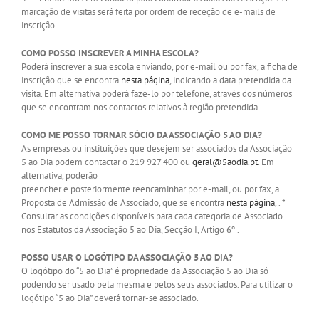
marcação de visitas será feita por ordem de receção de e-mails de
inscrição.
COMO POSSO INSCREVER A MINHA ESCOLA?
Poderá inscrever a sua escola enviando, por e-mail ou por fax, a ficha de
inscrição que se encontra
nesta página
, indicando a data pretendida da
visita. Em alternativa poderá faze-lo por telefone, através dos números
que se encontram nos contactos relativos à região pretendida.
COMO ME POSSO TORNAR SÓCIO DA ASSOCIAÇÃO 5 AO DIA?
As empresas ou instituições que desejem ser associados da Associação
5 ao Dia podem contactar o 219 927 400 ou
geral@5aodia.pt
. Em
alternativa, poderão
preencher e posteriormente reencaminhar por e-mail, ou por fax, a
Proposta de Admissão de Associado, que se encontra
nesta página
, . *
Consultar as condições disponíveis para cada categoria de Associado
nos Estatutos da Associação 5 ao Dia, Secção I, Artigo 6º .
POSSO USAR O LOGÓTIPO DA ASSOCIAÇÃO 5 AO DIA?
O logótipo do “5 ao Dia” é propriedade da Associação 5 ao Dia só
podendo ser usado pela mesma e pelos seus associados. Para utilizar o
logótipo “5 ao Dia” deverá tornar-se associado.