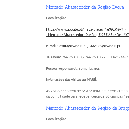
Mercado Abastecedor da Região Évora
Localização:
https://www.google.pt/maps/place/Mar%C3%A9+-
+Mercado+Abastecedor+Da+Regi%C3%A3o+De+%C3%
E-mail:
evora@5aodia.pt
/
stavares@5aodia.pt
Telefone:
266 759 030 / 266 759 033
Fax:
26675
Pessoa responsável:
Sónia Tavares
Infomações das visitas ao MARÉ:
As visitas decorrem de 3ª a 6ª feira, preferencialmen
disponibilidade para receber cerca de 50 crianças / 
Mercado Abastecedor da Região de Brag
Localização: