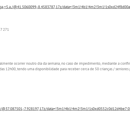
,+S.a./@41.5060099,-8.4583787,17z/data=!3m1!4b1!4m2!3m1!1s0xd24f8d00a
7 271
nalmente ocorrer noutro dia da semana, no caso de impedimento, mediante a confirma
as 12h00, tendo uma disponibilidade para receber cerca de 50 crianças / seniores
/@37.087501,-7.928197,17z/data=!3m1!4b1!4m2!3m1!1s0xd0552c0d12d4be7: