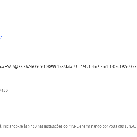
oa
oa,+SA./@38.8674689,-9.108999,17z/data=!3m1!4b1!4m2!3m1!1s0xd192e7875
7420
nhã, iniciando-se às 9h30 nas instalações do MARL e terminando por volta das 12h30