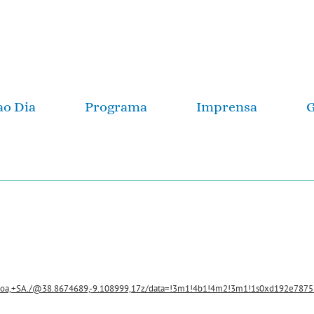
ao Dia
Programa
Imprensa
G
oa,+SA./@38.8674689,-9.108999,17z/data=!3m1!4b1!4m2!3m1!1s0xd192e7875