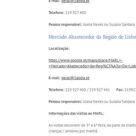
E-mail
:
geral@5aodia.pt
Telefone:
219 927 400
Pessoa responsável:
Joana Neves ou Susana Santana
Mercado Abastecedor da Região de Lisb
Localização:
https://www.google.pt/maps/place/MARL+-
+Mercado+Abastecedor+da+Regi%C3%A3o+De+Lisb
E-mail
:
geral@5aodia.pt
Telefone:
219 927 400 / 219 927 441
Fax:
21992
Pessoa responsável:
Joana Neves ou Susana Santana
Informações das visitas ao MARL:
As visitas decorrem de 3ª a 6ª feira, da parte da ma
crianças / seniores por manhã.