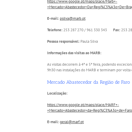
https://www.google.pt/maps/place/Marb+-
+Mercado+Abastecedor+Da+Regi%C3%A3o+De+Braga
E-mail:
psilva@marb.pt
Telefone:
253 287 270 / 961 330 343
Fax:
253 28
Pessoa responsável:
Paula Silva
Informações das visitas ao MARB:
As visitas decorrem à 4ª e 5ª feira, podendo excecio
9h30 nas instalações do MARB e terminam por volta d
Mercado Abastecedor da Região de Faro
Localização:
https://www.google.pt/maps/place/MARF+-
+Mercado+Abastecedor+da+Regi%C3%A3o+de+Faro
E-mail:
geral@marf.pt