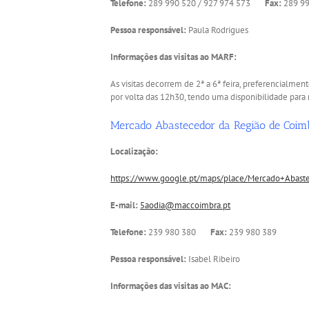
Telefone:
289 990 520 / 927 974 573
Fax:
289 99
Pessoa responsável:
Paula Rodrigues
Informações das visitas ao MARF:
As visitas decorrem de 2ª a 6ª feira, preferencialmen
por volta das 12h30, tendo uma disponibilidade para 
Mercado Abastecedor da Região de Coim
Localização:
https://www.google.pt/maps/place/Mercado+Abas
E-mail:
5aodia@maccoimbra.pt
Telefone:
239 980 380
Fax:
239 980 389
Pessoa responsável:
Isabel Ribeiro
Informações das visitas ao MAC: