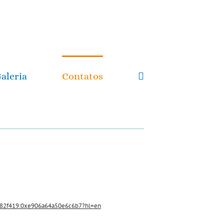
aleria
Contatos
82f419:0xe906a64a50e6c6b7?hl=en