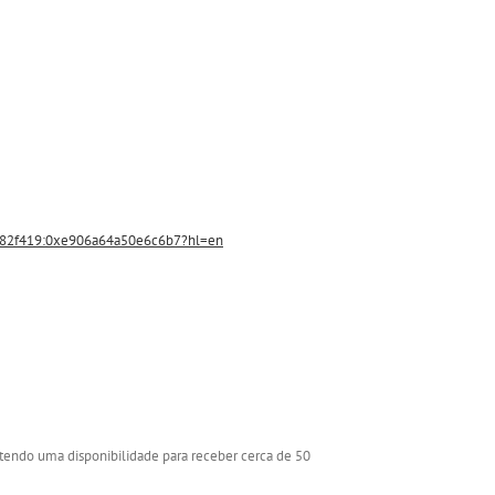
82f419:0xe906a64a50e6c6b7?hl=en
, tendo uma disponibilidade para receber cerca de 50