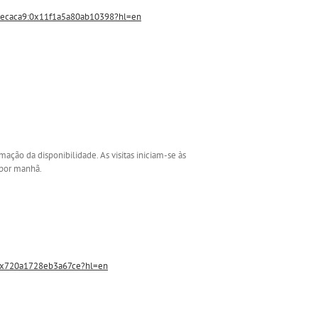
ecaca9:0x11f1a5a80ab10398?hl=en
ção da disponibilidade. As visitas iniciam-se às
 por manhã.
0x720a1728eb3a67ce?hl=en