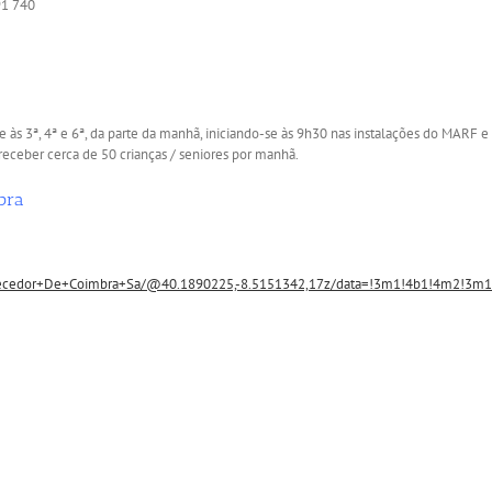
1 740
te às 3ª, 4ª e 6ª, da parte da manhã, iniciando-se às 9h30 nas instalações do MARF 
receber cerca de 50 crianças / seniores por manhã.
bra
tecedor+De+Coimbra+Sa/@40.1890225,-8.5151342,17z/data=!3m1!4b1!4m2!3m1