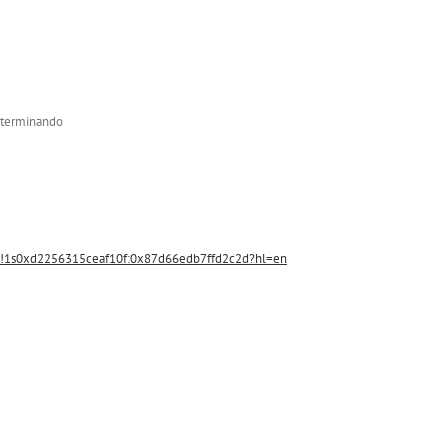
e terminando
!1s0xd2256315ceaf10f:0x87d66edb7ffd2c2d?hl=en