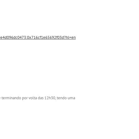
e4d096dc0473:0x716cf1e65692f03d?hl=en
É e terminando por volta das 12h30, tendo uma