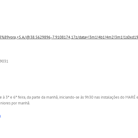
89vora,+S.A/@38.5629896,-7.9108174,17z/data=!3m1!4b1!4m2!3m1!1s0xd19
9031
te à 3ª e 6ª feira, da parte da manhã, iniciando-se às 9h30 nas instalações do MAR
seniores por manhã.
a