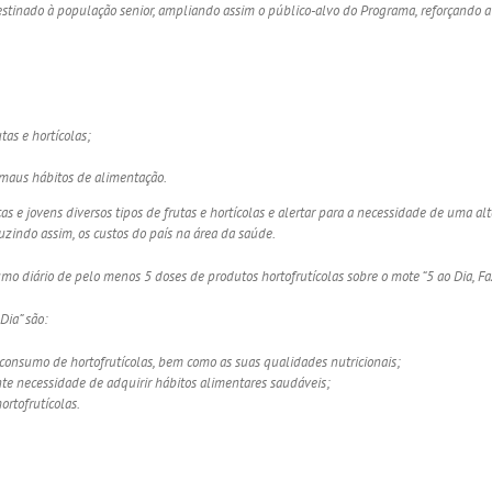
inado à população senior, ampliando assim o público-alvo do Programa, reforçando a s
tas e hortícolas;
 maus hábitos de alimentação.
s e jovens diversos tipos de frutas e hortícolas e alertar para a necessidade de uma 
zindo assim, os custos do país na área da saúde.
o diário de pelo menos 5 doses de produtos hortofrutícolas sobre o mote “5 ao Dia, Fa
Dia” são:
o consumo de hortofrutícolas, bem como as suas qualidades nutricionais;
nte necessidade de adquirir hábitos alimentares saudáveis;
rtofrutícolas.