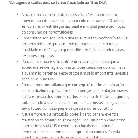
Vantagens e razões para se tornar
Associado ao “5 ao Dia”
:
A sua empresa ou instituição passarão a fazer parte de um
movimento internacional, reconhecido em mais de 40 países,
sendo a
maior estratégia nacional e mundial
para a promoção
do consumo de hortofrutícolas.
Como associado adquirirá o direito a utilizar o logótipo “5 ao Dia”
nos seus produtos, previamente homologados, símbolo da
qualidade e confiança, o que os diferenciará dos produtos das
restantes empresas.
Porque falar não é suficiente, é necessário atuar para que a
sociedade se contagie com esta nobre causa, dando a conhecer
a quem não pertence a este sector a missão importante levada a
cabo pelo “5 ao Dia”.
Formaremos uma aliança que conseguirá melhorar a situação
atual, reduzindo a prevalência de doenças na população através
da transmissão dos benefícios dos consumo de frutas e legumes,
fortalecendo a saúde, principalmente, das nossas crianças, que
são o futuro do nosso país e os consumidores do futuro.
A sua empresa ou instituição poderá participar em eventos
realizados no âmbito da Associação 5 ao Dia, como congressos
internacionais AIAM5 e eventos nacionais, onde poderá
demonstrar o seu interesse e compromisso com a saúde da
população, bem como divulgar os seus produtos.